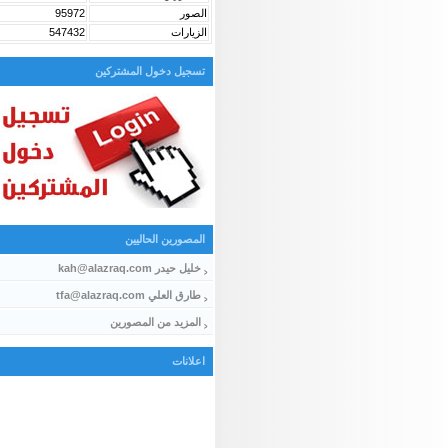
الصور
95972
الزيارات
547432
تسجيل دخول المشتركين
المصورين الحاليين
خليل حيدر kah@alazraq.com
طارق العلي tfa@alazraq.com
المزيد من المصورين
اعلانات