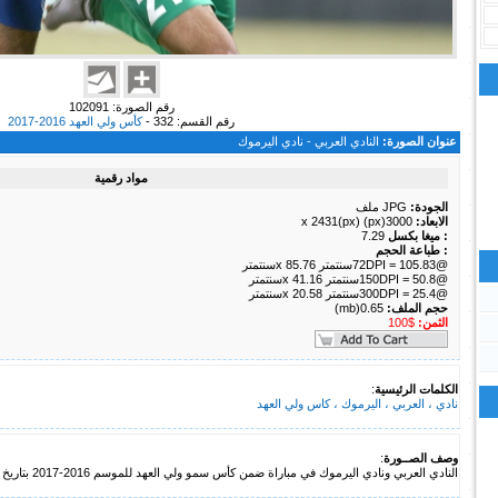
رقم الصورة: 102091
رقم القسم: 332 -
كأس ولي العهد 2016-2017
عنوان الصورة:
النادي العربي - نادي اليرموك
مواد رقمية
الجودة:
JPG ملف
الابعاد:
3000(px) x 2431(px)
: ميغا بكسل
7.29
: طباعة الحجم
@72DPI = 105.83سنتمتر x 85.76سنتمتر
@150DPI = 50.8سنتمتر x 41.16سنتمتر
@300DPI = 25.4سنتمتر x 20.58سنتمتر
حجم الملف:
0.65(mb)
الثمن:
$100
الكلمات الرئيسية
:
نادي ، العربي ، اليرموك ، كاس ولي العهد
وصف الصــورة
:
النادي العربي ونادي اليرموك في مباراة ضمن كأس سمو ولي العهد للموسم 2016-2017 بتاريخ 12 ديسمبر 2016