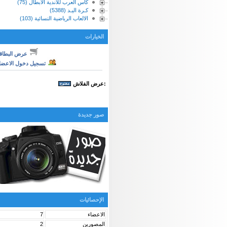
كأس العرب للأندية الابطال (75)
كـرة اليـد (5388)
الالعاب الرياضية النسائية (103)
الخيارات
عرض البطاق
تسجيل دخول الاعضا
:عرض الفلاش
صور جديدة
الإحصائيات
الاعضاء
7
المصورين
2