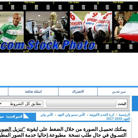
مـن نحــن
الاشتراك
اسئلة شائعة
البحث
الرئيسية
كرة القدم الكويتية
كأس سمو ولي العهد
كأس ولي
الصور الجديدة
صور
العهد 2016-2017
يمكنك تحميـل الصورة من خلال الضغط على ايقونة
"تنزيل الصور
التسـوق في حال طلب نسخة مطبوعة.(حاليا خدمة الصور المطبو