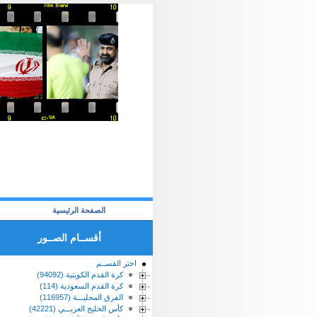
الصفحة الرئيسية
أقســام الصــور
اختر القســم
كرة القدم الكويتية (94092)
كرة القدم السعودية (114)
الفرق المحليـــة (116957)
كأس الخليج العربـــي (42221)