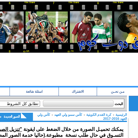
مـن نحــن
الاشتراك
اسئلة شائعة
البحث
الرئيسية
كرة القدم الكويتية
كأس سمو ولي العهد
كأس ولي
الصور الجديدة
ص
العهد 2016-2017
يمكنك تحميـل الصورة من خلال الضغط على ايقونة
"تنزيل الص
التسـوق في حال طلب نسخة مطبوعة.(حاليا خدمة الصور المط