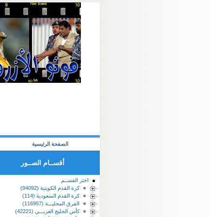
الصفحة الرئيسية
أقســام الصــور
اختر القســم
كرة القدم الكويتية (94092)
كرة القدم السعودية (114)
الفرق المحليـــة (116957)
كأس الخليج العربـــي (42221)