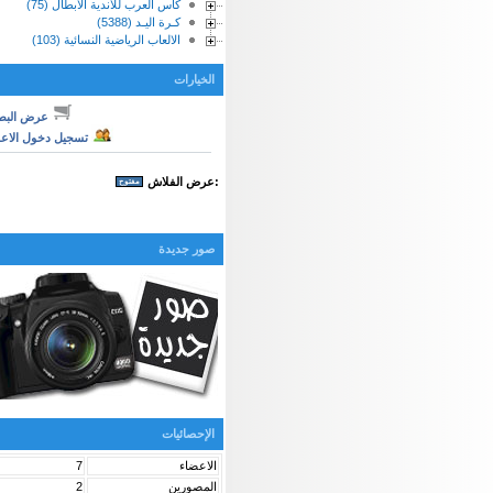
كأس العرب للأندية الابطال (75)
كـرة اليـد (5388)
الالعاب الرياضية النسائية (103)
الخيارات
عرض البط
تسجيل دخول الاع
:عرض الفلاش
صور جديدة
الإحصائيات
الاعضاء
7
المصورين
2