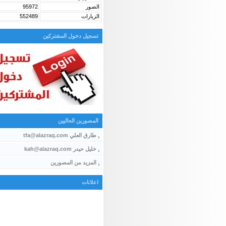
الصور
95972
الزيارات
552489
تسجيل دخول المشتركين
المصورين الحاليين
طارق العلي tfa@alazraq.com
خليل حيدر kah@alazraq.com
المزيد من المصورين
اعلانات