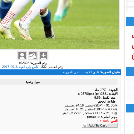
رقم الصورة: 102328
رقم القسم: 332 -
كأس ولي العهد 2016-2017
عنوان الصورة:
نادي الكويت - نادي الجهراء
مواد رقمية
الجودة:
JPG ملف
الابعاد:
2581(px) x 2670(px)
: ميغا بكسل
6.89
: طباعة الحجم
@72DPI = 91.05سنتمتر x 94.19سنتمتر
@150DPI = 43.7سنتمتر x 45.21سنتمتر
@300DPI = 21.85سنتمتر x 22.61سنتمتر
حجم الملف:
0.88(mb)
الثمن:
$100.00