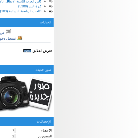
كأس العرب للأندية الابطال (75)
كـرة اليـد (5388)
الالعاب الرياضية النسائية (103)
الخيارات
عرض 
تسجيل دخول
:عرض الفلاش
صور جديدة
الإحصائيات
الاعضاء
7
المصورين
2