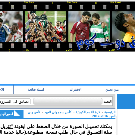
مـن نحــن
الاشتراك
اسئلة شائعة
الاخ
البحث
الرئيسية
كرة القدم الكويتية
كأس سمو ولي العهد
كأس ولي
الصور الجدي
العهد 2016-2017
يمكنك تحميـل الصورة من خلال الضغط على ايقونة
"تنزيل
سلة التسـوق في حال طلب نسخة مطبوعة.(حاليا خدمة ال