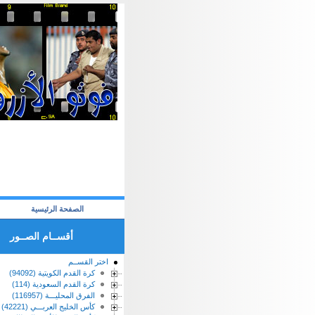
الصفحة الرئيسية
أقســام الصــور
اختر القســم
كرة القدم الكويتية (94092)
كرة القدم السعودية (114)
الفرق المحليـــة (116957)
كأس الخليج العربـــي (42221)