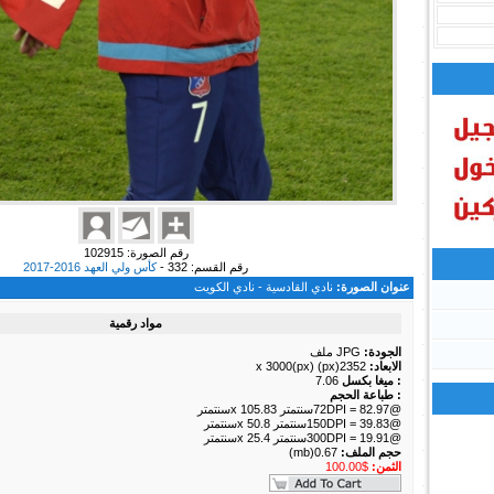
رقم الصورة: 102915
رقم القسم: 332 -
كأس ولي العهد 2016-2017
عنوان الصورة:
نادي القادسية - نادي الكويت
مواد رقمية
الجودة:
JPG ملف
الابعاد:
2352(px) x 3000(px)
: ميغا بكسل
7.06
: طباعة الحجم
@72DPI = 82.97سنتمتر x 105.83سنتمتر
@150DPI = 39.83سنتمتر x 50.8سنتمتر
@300DPI = 19.91سنتمتر x 25.4سنتمتر
حجم الملف:
0.67(mb)
الثمن:
$100.00