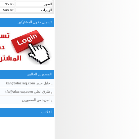
الصور
95972
الزيارات
548076
تسجيل دخول المشتركين
المصورين الحاليين
خليل حيدر kah@alazraq.com
طارق العلي tfa@alazraq.com
المزيد من المصورين
اعلانات