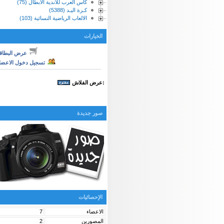
كأس العرب للأندية الابطال (75)
كـرة اليـد (5388)
الالعاب الرياضية النسائية (103)
الخيارات
عرض البطاق
تسجيل دخول الاعضا
:عرض الفلاش
صور جديدة
الإحصائيات
الاعضاء
7
المصورين
2