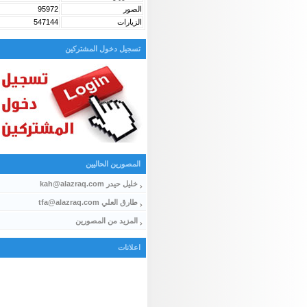
الصور
95972
الزيارات
547144
تسجيل دخول المشتركين
المصورين الحاليين
خليل حيدر kah@alazraq.com
طارق العلي tfa@alazraq.com
المزيد من المصورين
اعلانات