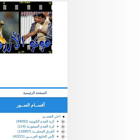
الصفحة الرئيسية
أقســام الصــور
اختر القســم
كرة القدم الكويتية (94092)
كرة القدم السعودية (114)
الفرق المحليـــة (116957)
كأس الخليج العربـــي (42221)