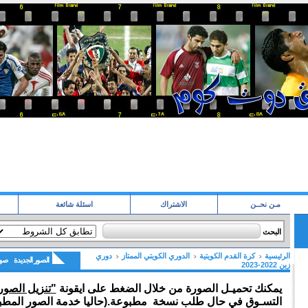
مـن نحــن
الاشتراك
اسئلة شائعة
البحث
الرئيسية
كرة القدم الكويتية
الدوري الكويتي الممتاز
دوري
الصور الجديدة
صور
زين 2022-2023
يمكنك تحميـل الصورة من خلال الضغط على ايقونة
"تنزيل الصور
التسـوق في حال طلب نسخة مطبوعة.(حاليا خدمة الصور المطبو