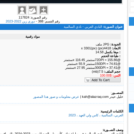
رقم الصورة: 117824
رقم القسم: 388 -
دوري زين 2022-2023
عنوان الصورة:
النادي العربي - نادي السالمية
مواد رقمية
الجودة:
JPG ملف
الابعاد:
4418(px) x 3301(px)
: ميغا بكسل
14.58
: طباعة الحجم
@72DPI = 155.86سنتمتر x 116.45سنتمتر
@150DPI = 74.81سنتمتر x 55.9سنتمتر
@300DPI = 37.41سنتمتر x 27.95سنتمتر
حجم الملف:
7.5(mb)
الثمن:
$100.00
المصــور
:
خليل حيدر kah@alazraq.com |
عرض معلومات و صور هذا المصور
الكلمات الرئيسية
:
العربي، السالمية ، كاس ولي العهد ، 2023
وصف الصــورة
:
النادي العربي و نادي السالمية في مباراة نهائي كأس ولي العهد للموسم 2023-2024 والتي اقيمت بتاريخ 6 فبراير 2023