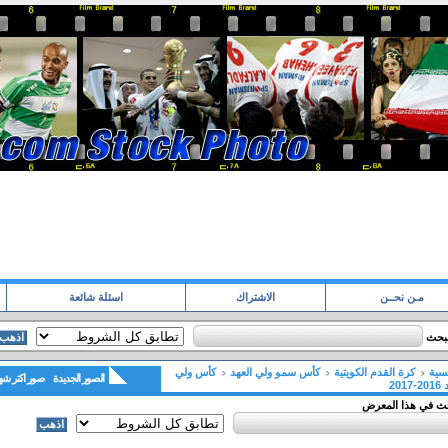
مـن نحــن
الاشتراك
اسئلة شائعة
لبحث
يسية
كرة القدم الكويتية
كأس سمو ولي العهد
كأس ولي
الصور الجديدة
صور اكتر شه
2017
حث في هذا المعرض