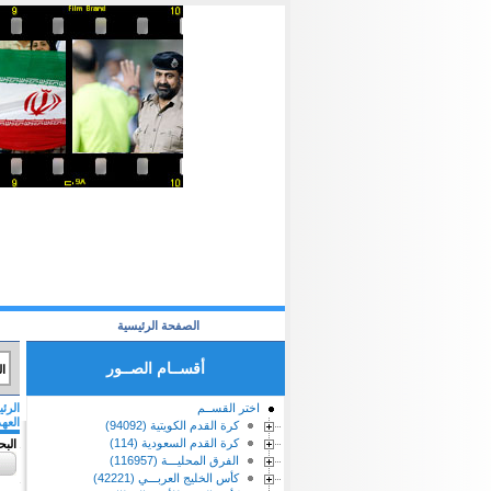
الصفحة الرئيسية
أقســام الصــور
ا
اختر القســم
الرئ
العهد 2016-
كرة القدم الكويتية (94092)
كرة القدم السعودية (114)
الب
الفرق المحليـــة (116957)
كأس الخليج العربـــي (42221)