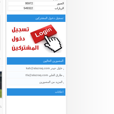
ن
الصور
95972
الزيارات
549322
تسجيل دخول المشتركين
ن
المصورين الحاليين
خليل حيدر kah@alazraq.com
طارق العلي tfa@alazraq.com
المزيد من المصورين
اعلانات
نا